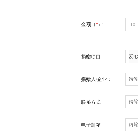
金额（
*
)：
10
捐赠项目：
捐赠人/企业：
联系方式：
电子邮箱：