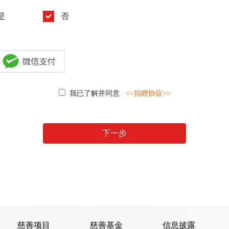
是
否
我已了解并同意
<<捐赠协议>>
下一步
慈善项目
慈善基金
信息披露