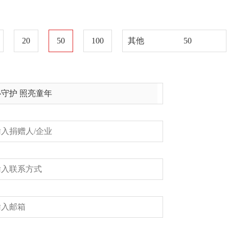
20
50
100
其他