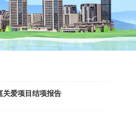
庭关爱项目结项报告