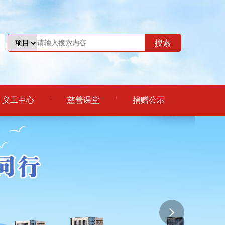
义工中心
慈善课堂
捐赠公示