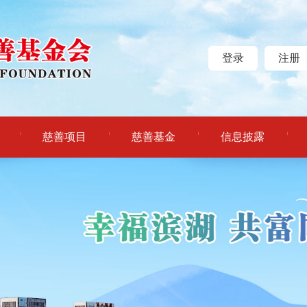
登录
注册
慈善项目
慈善基金
信息披露