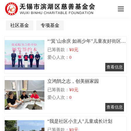
社区基金
专项基金
“‘箕’山余庆 如画少年”儿童友好街区项
已筹善款：
¥0元
目
爱心人次：
0
立鸿鹄之志，创美丽家园
已筹善款：
¥0元
爱心人次：
0
“我是社区小主人”儿童成长计划
已筹善款：
¥0元