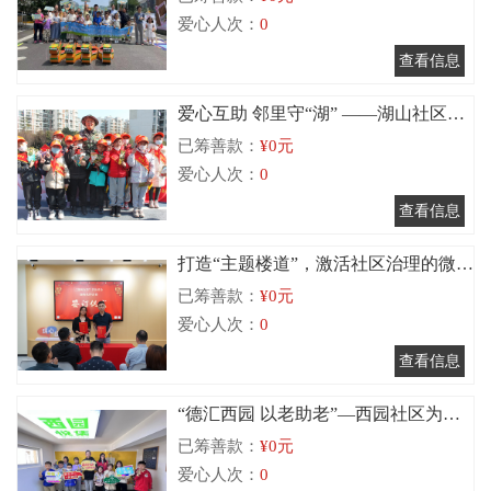
爱心人次：
0
爱心互助 邻里守“湖” ——湖山社区互
已筹善款：
¥0元
助型社区打造项目
爱心人次：
0
打造“主题楼道”，激活社区治理的微细
已筹善款：
¥0元
胞
爱心人次：
0
“德汇西园 以老助老”—西园社区为老
已筹善款：
¥0元
志愿服务项目
爱心人次：
0