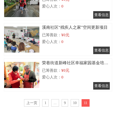
关爱项目
爱心人次：
0
溪南社区“残疾人之家”空间更新项目
已筹善款：
¥0元
爱心人次：
0
荣巷街道新峰社区幸福家园基金培育
已筹善款：
¥0元
项目
爱心人次：
0
上一页
1
...
9
10
11