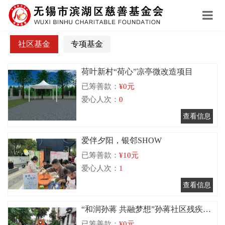
社区基金
专项基金
荷叶新村“荷心”凉亭微改造项目
已筹善款：
¥0元
爱心人次：
0
爱伴夕阳，银邻SHOW
已筹善款：
¥10元
爱心人次：
1
“和润孙蒋 共融梦想”孙蒋社区残疾人
已筹善款：
¥0元