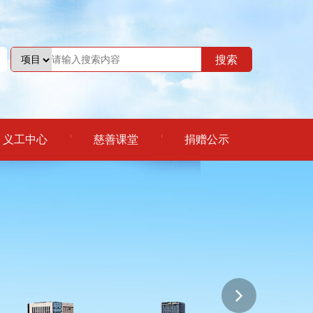
义工中心
慈善课堂
捐赠公示