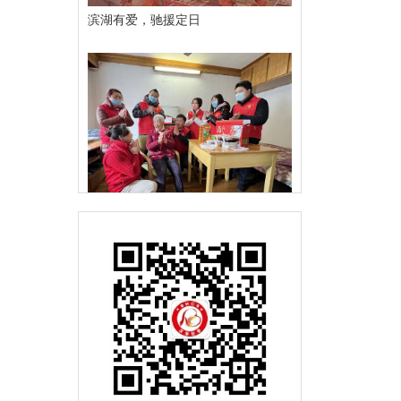
滨湖有爱，驰援定日
幸福滨湖共富同行